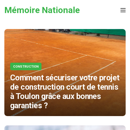
Skip to the content
Mémoire Nationale
Tog
CONSTRUCTION
Comment sécuriser votre projet
de construction court de tennis
à Toulon grâce aux bonnes
garanties ?