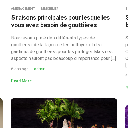
AMÉNAGEMENT
IMMOBILIER
B
5 raisons principales pour lesquelles
vous avez besoin de gouttières
Nous avons parlé des différents types de
S
gouttières, de la façon de les nettoyer, et des
p
gardiens de gouttières pour les protéger. Mais ces
Q
aspects n’auront pas beaucoup d’importance pour […]
C
[
6 ans ago
admin
6
Read More
R