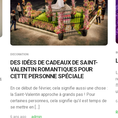
B
DECORATION
L
DES IDÉES DE CADEAUX DE SAINT-
VALENTIN ROMANTIQUES POUR
L
CETTE PERSONNE SPÉCIALE
r
4
l
En ce début de février, cela signifie aussi une chose :
u
la Saint-Valentin approche à grands pas ! Pour
certaines personnes, cela signifie qu’il est temps de
6
se mettre en […]
R
6 ans ago
admin