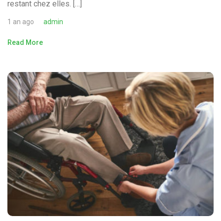
restant chez elles. […]
1 an ago
admin
Read More