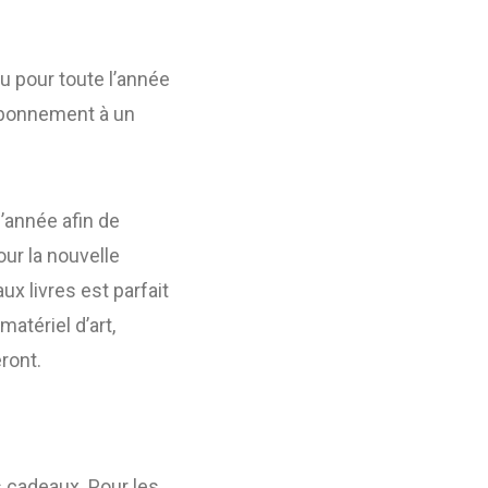
u pour toute l’année
 abonnement à un
’année afin de
our la nouvelle
x livres est parfait
atériel d’art,
ront.
s cadeaux. Pour les