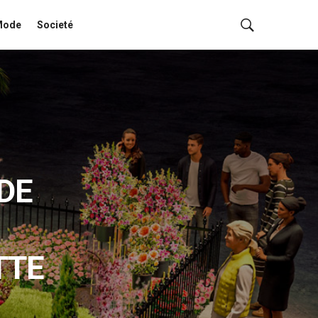
Mode
Societé
DE
TTE