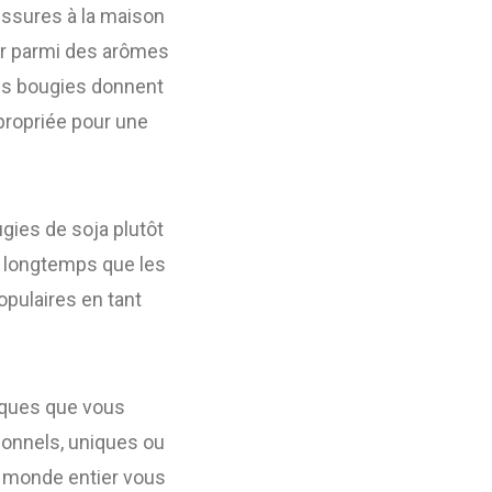
ussures à la maison
ir parmi des arômes
Les bougies donnent
propriée pour une
ugies de soja plutôt
s longtemps que les
opulaires en tant
iques que vous
tionnels, uniques ou
u monde entier vous