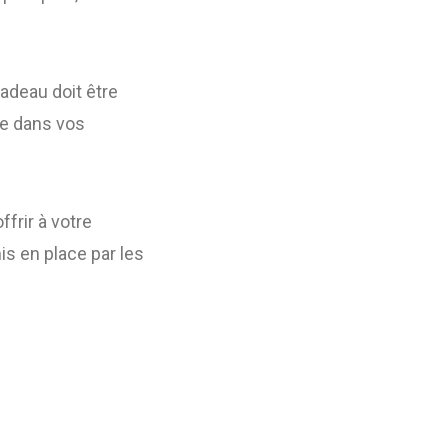
cadeau doit être
re dans vos
frir à votre
s en place par les