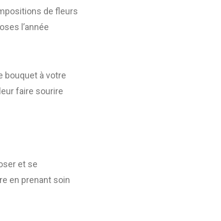
positions de fleurs
roses l’année
e bouquet à votre
eur faire sourire
oser et se
dre en prenant soin