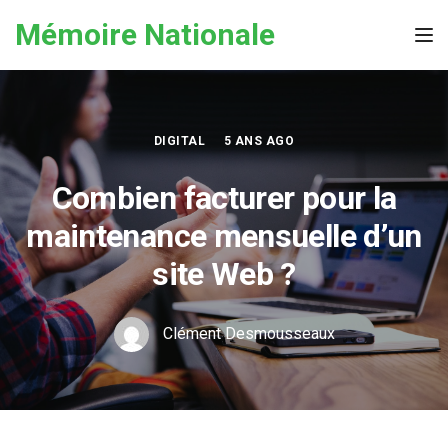
Skip to the content
Mémoire Nationale
Tog
DIGITAL
5 ANS AGO
Combien facturer pour la
maintenance mensuelle d’un
site Web ?
Clément Desmousseaux