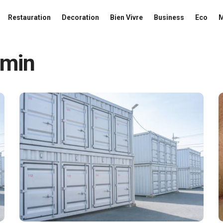
Restauration
Decoration
Bien Vivre
Business
Eco
min