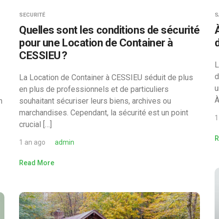
SECURITÉ
S
Quelles sont les conditions de sécurité
pour une Location de Container à
CESSIEU ?
L
d
La Location de Container à CESSIEU séduit de plus
u
en plus de professionnels et de particuliers
À
n
souhaitant sécuriser leurs biens, archives ou
marchandises. Cependant, la sécurité est un point
1
crucial […]
R
1 an ago
admin
Read More