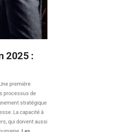
n 2025 :
 Une première
 les processus de
agnement stratégique
tesse. La capacité à
rs, qui doivent aussi
 humaine.
Les