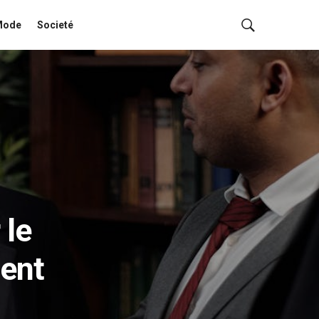
Mode
Societé
 le
ent