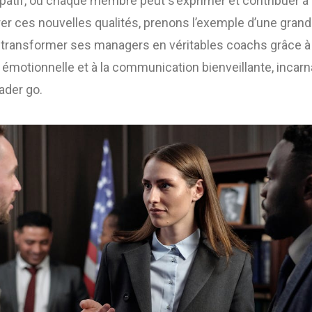
ipatif, où chaque membre peut s’exprimer et contribuer à l
trer ces nouvelles qualités, prenons l’exemple d’une gran
si à transformer ses managers en véritables coachs grâce
ce émotionnelle et à la communication bienveillante, incarn
ader go.