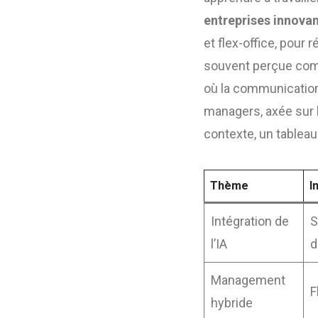
entreprises innova
et flex-office, pou
souvent perçue comm
où la communication 
managers, axée sur l’
contexte, un tablea
Thème
I
Intégration de
S
l’IA
d
Management
F
hybride