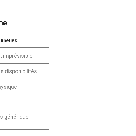
ne
onnelles
t imprévisible
es disponibilités
hysique
is générique