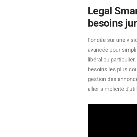
Legal Smar
besoins ju
Fondée sur une visi
avancée pour simpli
libéral ou particul
besoins les plus cou
gestion des annonce
allier simplicité d’uti