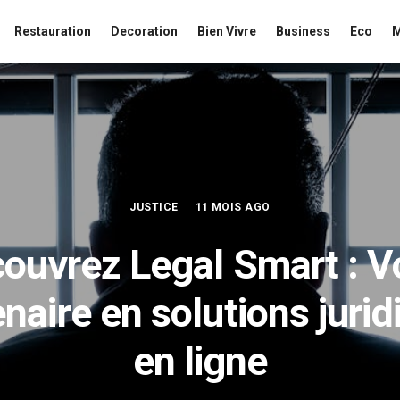
Restauration
Decoration
Bien Vivre
Business
Eco
JUSTICE
11 MOIS AGO
ouvrez Legal Smart : V
naire en solutions juri
en ligne