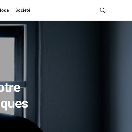
Mode
Societé
otre
diques