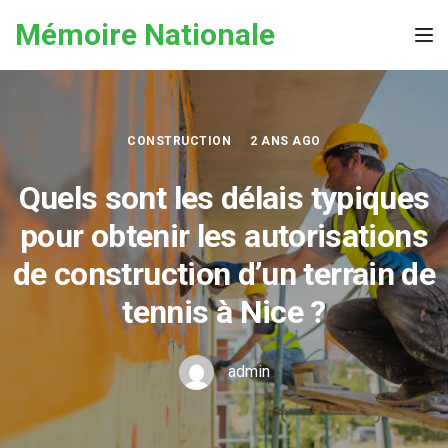
Skip to the content
Mémoire Nationale
Tog
CONSTRUCTION
2 ANS AGO
Quels sont les délais typiques
pour obtenir les autorisations
de construction d’un terrain de
tennis à Nice ?
admin