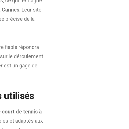
ts, ce qui témoigne
à Cannes
. Leur site
ée précise de la
ire fiable répondra
s sur le déroulement
er est un gage de
utilisés
 court de tennis à
ables et adaptés aux