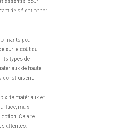
st essentiel pour
rtant de sélectionner
rformants pour
ce sur le coût du
rents types de
matériaux de haute
ls construisent.
hoix de matériaux et
surface, mais
option. Cela te
es attentes.