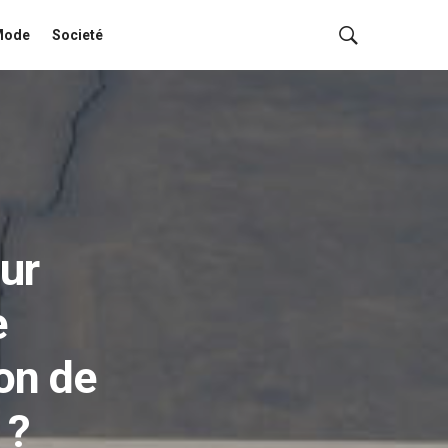
Mode
Societé
our
e
on de
 ?