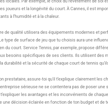
es locales. Par exemple, le choix du revêtement de sol e
des joueurs et la longévité du court. À Cannes, il est impo
nts à l’humidité et à la chaleur.
aire de qualité utilisera des équipements modernes et pe
 Le type de surface de jeu que tu choisis aura une influen
etien du court. Service Tennis, par exemple, propose diffé
x besoins spécifiques de ses clients. Ils utilisent des 
 la durabilité et la sécurité de chaque court de tennis qu’i
n prestataire, assure-toi qu’il t’explique clairement les c
entreprise sérieuse ne se contentera pas de poser une 
t’expliquer les avantages et les inconvénients de chaque 
 une décision éclairée en fonction de ton budget et de t