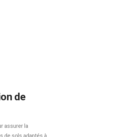
ion de
r assurer la
es de sols adaptés à