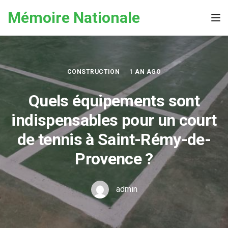
Skip to the content
Mémoire Nationale
Tog
CONSTRUCTION
1 AN AGO
Quels équipements sont
indispensables pour un court
de tennis à Saint-Rémy-de-
Provence ?
admin