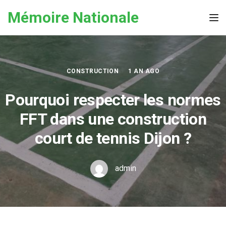
Skip to the content
Mémoire Nationale
Tog
CONSTRUCTION
1 AN AGO
Pourquoi respecter les normes
FFT dans une construction
court de tennis Dijon ?
admin