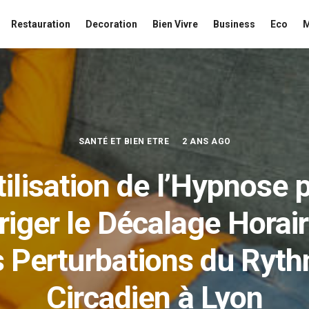
Restauration
Decoration
Bien Vivre
Business
Eco
SANTÉ ET BIEN ETRE
2 ANS AGO
tilisation de l’Hypnose 
riger le Décalage Horair
s Perturbations du Ryt
Circadien à Lyon