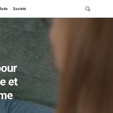
Mode
Societé
pour
e et
hme