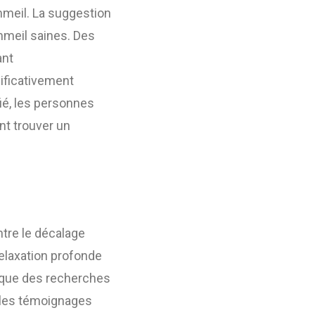
mmeil. La suggestion
mmeil saines. Des
ant
ificativement
fié, les personnes
nt trouver un
tre le décalage
relaxation profonde
n que des recherches
 les témoignages