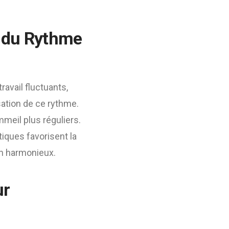
n du Rythme
avail fluctuants,
isation de ce rythme.
meil plus réguliers.
tiques favorisent la
en harmonieux.
ur