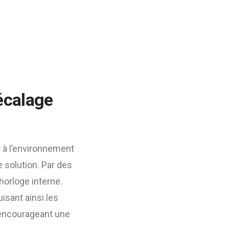
Décalage
s à l’environnement
e solution. Par des
 horloge interne.
isant ainsi les
 encourageant une