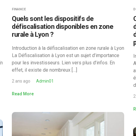
FINANCE
D
Quels sont les dispositifs de
défiscalisation disponibles en zone
rurale à Lyon ?
Introduction à la défiscalisation en zone rurale à Lyon
La Défiscalisation à Lyon est un sujet d’importance
I
En
pour les investisseurs. Lien vers plus d’infos. En
A
effet, il existe de nombreux […]
a
é
2 ans ago
Admin01
d
Read More
2
R