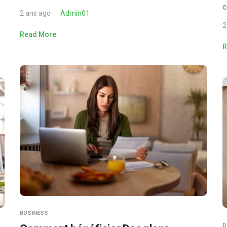
c
2 ans ago
Admin01
2
Read More
R
BUSINESS
D