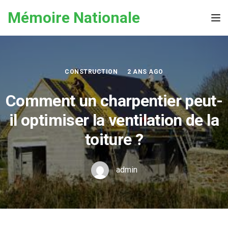
Skip to the content
Mémoire Nationale
Tog
CONSTRUCTION
2 ANS AGO
Comment un charpentier peut-
il optimiser la ventilation de la
toiture ?
admin