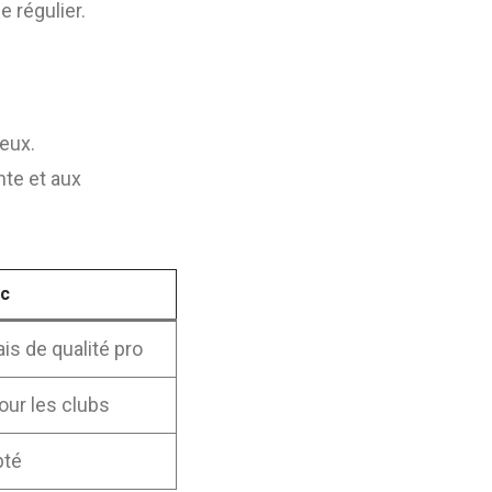
 régulier.
reux.
nte et aux
ic
is de qualité pro
our les clubs
pté