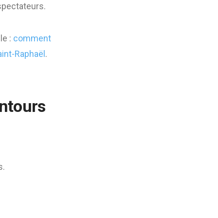
 spectateurs.
le :
comment
aint-Raphaël
.
entours
s.