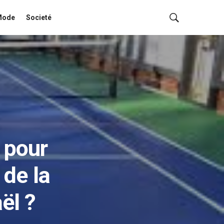
Mode
Societé
 pour
 de la
ël ?