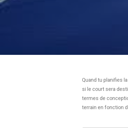
Quand tu planifies l
si le court sera des
termes de conception
terrain en fonction 