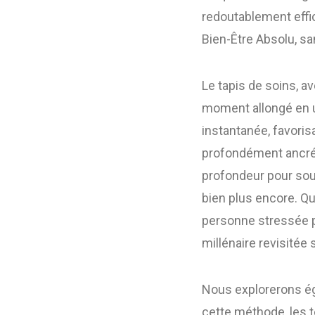
redoutablement effi
Bien-Être Absolu, s
Le tapis de soins, 
moment allongé en u
instantanée, favoris
profondément ancrée
profondeur pour soul
bien plus encore. Q
personne stressée p
millénaire revisitée 
Nous explorerons éga
cette méthode, les t