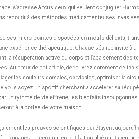
cace, s’adresse à tous ceux qui veulent conjuguer Harmo
ans recourir à des méthodes médicamenteuses invasives
avec ses micro-pointes disposées en motifs délicats, tra
ne expérience thérapeutique. Chaque séance invite à u
ant la récupération active du corps et l’apaisement des t
s. Au cœur de cet article, découvrez comment ce tapis 
ager les douleurs dorsales, cervicales, optimiser la circu
ue vous soyez un sportif cherchant à accélérer sa récupé
ar un rythme de vie effréné, les bienfaits insoupçonnés
seront à la portée de votre maison.
lement les preuves scientifiques qui étayent aujourd’hui 
émoignages de ceux qui en ont fait un allié quotidien, ain