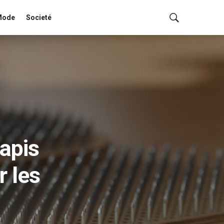
Mode
Societé
tapis
r les