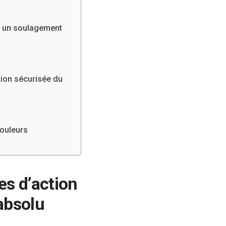
r un soulagement
tion sécurisée du
douleurs
es d’action
absolu