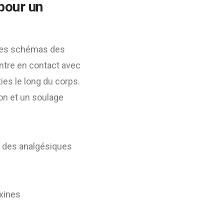
 pour un
t les schémas des
entre en contact avec
es le long du corps.
ion et un soulage
 des analgésiques
oxines