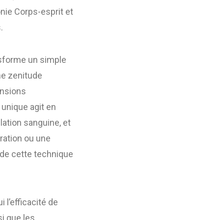
nie Corps-esprit et
.
nsforme un simple
ne zenitude
ensions
unique agit en
lation sanguine, et
ration ou une
 de cette technique
l’efficacité de
si que les