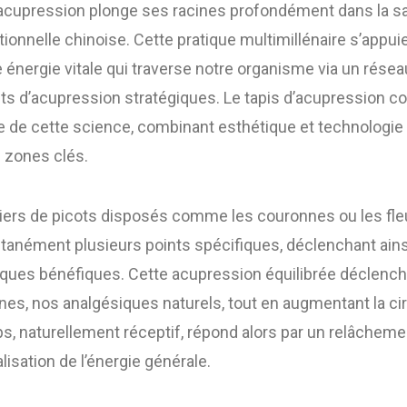
 d’acupression plonge ses racines profondément dans la 
tionnelle chinoise. Cette pratique multimillénaire s’appuie
ne énergie vitale qui traverse notre organisme via un rés
nts d’acupression stratégiques. Le tapis d’acupression 
 de cette science, combinant esthétique et technologie 
 zones clés.
iers de picots disposés comme les couronnes ou les fle
ltanément plusieurs points spécifiques, déclenchant ain
iques bénéfiques. Cette acupression équilibrée déclenc
ines, nos analgésiques naturels, tout en augmentant la ci
ps, naturellement réceptif, répond alors par un relâchem
lisation de l’énergie générale.