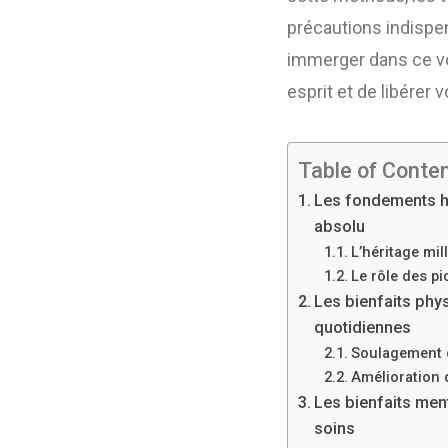
précautions indispe
immerger dans ce vo
esprit et de libérer
Table of Conte
Les fondements hi
absolu
L’héritage mil
Le rôle des pi
Les bienfaits phy
quotidiennes
Soulagement d
Amélioration d
Les bienfaits ment
soins