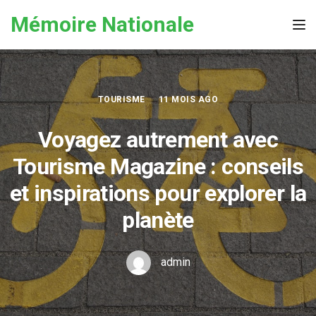
Skip to the content
Mémoire Nationale
Tog
TOURISME
11 MOIS AGO
Voyagez autrement avec
Tourisme Magazine : conseils
et inspirations pour explorer la
planète
admin