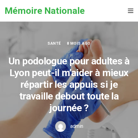
Skip to the content
Mémoire Nationale
Tog
SANTÉ
8 MOIS AGO
Un podologue pour adultes à
Lyon peut-il m’aider à mieux
répartir les appuis si je
travaille debout toute la
journée ?
admin