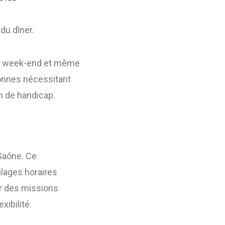
du dîner.
le week-end et même
sonnes nécessitant
n de handicap.
-Saône. Ce
plages horaires
ur des missions
xibilité.