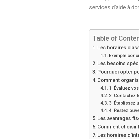
services d’aide à do
Table of Conte
Les horaires clas
Exemple concre
Les besoins spéci
Pourquoi opter po
Comment organiser
1. Évaluez vo
2. Contactez 
3. Établissez 
4. Restez ouv
Les avantages fis
Comment choisir l
Les horaires d’in