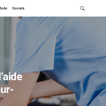
Mode
Societé
’aide
sur-