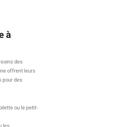
e à
besoins des
ône offrent leurs
s pour des
lette ou le petit-
u les