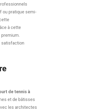
 professionnels
if ou pratique semi-
cette
âce à cette
t premium.
 satisfaction
re
urt de tennis à
ines et de bâtisses
 avec les architectes