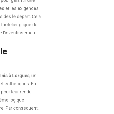
t pour garantir une
les et les exigences
 dès le départ. Cela
 l’hôtelier gagne du
de l’investissement.
le
nnis à Lorgues
, un
 et esthétiques. En
 pour leur rendu
même logique
ure. Par conséquent,