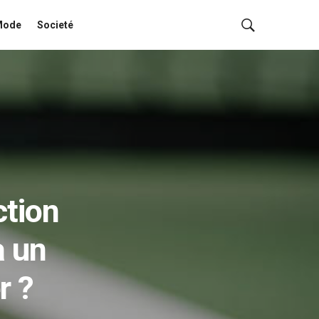
Mode
Societé
ction
à un
r ?