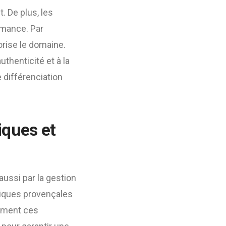
. De plus, les
rmance. Par
orise le domaine.
thenticité et à la
e différenciation
iques et
ussi par la gestion
atiques provençales
tement ces