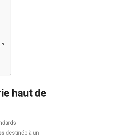
t ?
rie haut de
andards
es
destinée à un