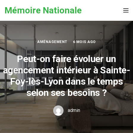
Skip to the content
Mémoire Nationale
Tog
AMÉNAGEMENT
6 MOIS AGO
Peut-on faire évoluer un
agencement intérieur à Sainte-
Foy-lès-Lyon dans le temps
selon ses besoins ?
admin