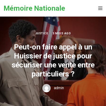
Skip to the content
Mémoire Nationale
Tog
JUSTICE
3 MOIS AGO
Peut-on faire appel à un
Huissier de justice pour
sécuriser une vente entre
particuliers ?
admin