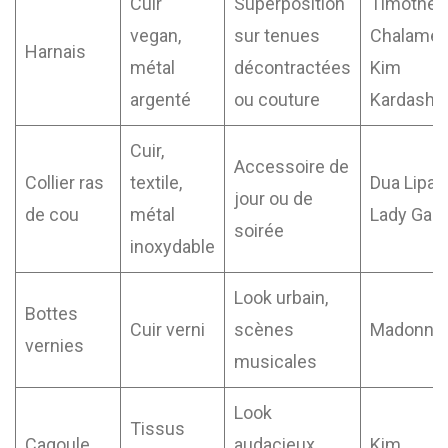
Cuir
Superposition
Timothée
vegan,
sur tenues
Chalamet
Harnais
métal
décontractées
Kim
argenté
ou couture
Kardashi
Cuir,
Accessoire de
Collier ras
textile,
Dua Lipa,
jour ou de
de cou
métal
Lady Gag
soirée
inoxydable
Look urbain,
Bottes
Cuir verni
scènes
Madonna
vernies
musicales
Look
Tissus
Cagoule
audacieux,
Kim