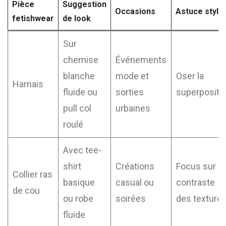
Pièce
Suggestion
Occasions
Astuce style
fetishwear
de look
Sur
chemise
Événements
blanche
mode et
Oser la
Harnais
fluide ou
sorties
superpositi
pull col
urbaines
roulé
Avec tee-
shirt
Créations
Focus sur le
Collier ras
basique
casual ou
contraste
de cou
ou robe
soirées
des texture
fluide