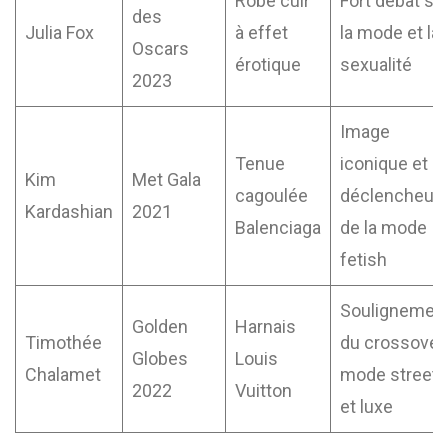
Robe cuir
Fort débat su
des
Julia Fox
à effet
la mode et la
Oscars
érotique
sexualité
2023
Image
Tenue
iconique et
Kim
Met Gala
cagoulée
déclencheur
Kardashian
2021
Balenciaga
de la mode
fetish
Soulignemen
Golden
Harnais
Timothée
du crossover
Globes
Louis
Chalamet
mode street
2022
Vuitton
et luxe