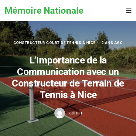
Skip to the content
Mémoire Nationale
Tog
CONSTRUCTEUR COURT DE TENNIS À NICE
2 ANS AGO
L’Importance de la
Communication avec un
Constructeur de Terrain de
Tennis à Nice
admin