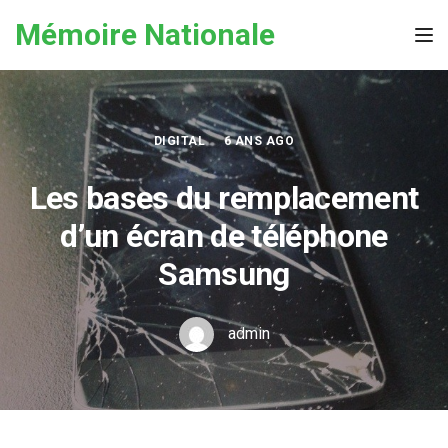
Skip to the content
Mémoire Nationale
Tog
DIGITAL
6 ANS AGO
Les bases du remplacement
d’un écran de téléphone
Samsung
admin