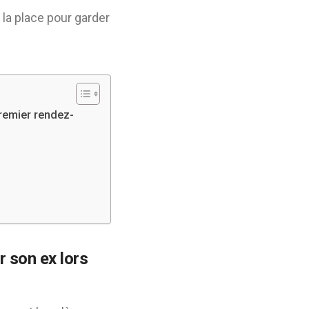
la place pour garder
remier rendez-
 son ex lors