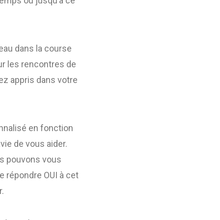
temps ou jusqu’à ce
veau dans la course
r les rencontres de
ez appris dans votre
nnalisé en fonction
vie de vous aider.
ous pouvons vous
de répondre OUI à cet
r.