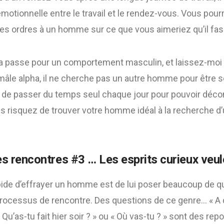
 émotionnelle entre le travail et le rendez-vous. Vous pou
des ordres à un homme sur ce que vous aimeriez qu’il fa
a passe pour un comportement masculin, et laissez-moi
n mâle alpha, il ne cherche pas un autre homme pour être 
s de passer du temps seul chaque jour pour pouvoir décom
ous risquez de trouver votre homme idéal à la recherche 
s rencontres #3 … Les esprits curieux veule
pide d’effrayer un homme est de lui poser beaucoup de qu
processus de rencontre. Des questions de ce genre… « A q
« Qu’as-tu fait hier soir ? » ou « Où vas-tu ? » sont des re