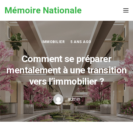
Skip to the content
Mémoire Nationale
Tog
IMMOBILIER
5 ANS AGO
Comment se préparer
mentalement à une transition
vers l’immobilier ?
admin