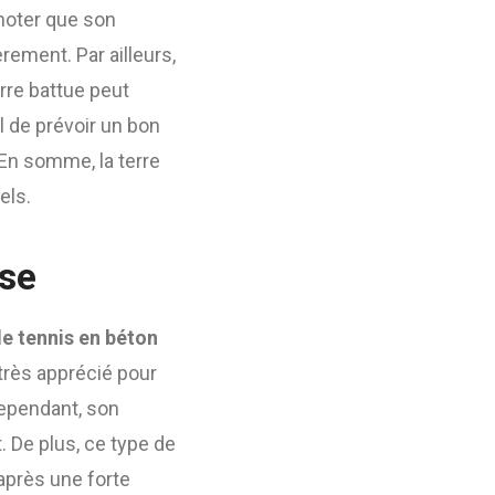
 noter que son
èrement. Par ailleurs,
erre battue peut
l de prévoir un bon
En somme, la terre
els.
use
e tennis en béton
 très apprécié pour
Cependant, son
t. De plus, ce type de
 après une forte