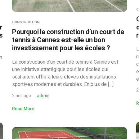
C
CONSTRUCTION
r
Pourquoi la construction d’un court de
s
tennis à Cannes est-elle un bon
investissement pour les écoles ?
L
n
un
La construction d’un court de tennis à Cannes est
c
une initiative stratégique pour les écoles qui
e
souhaitent offrir à leurs élèves des installations
e
sportives modernes et durables. En plus de […]
2
2 ans ago
admin
R
Read More