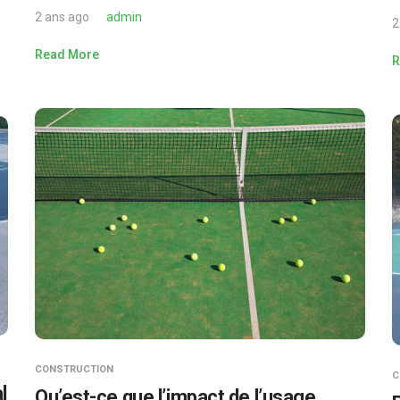
2 ans ago
admin
2
Read More
R
CONSTRUCTION
C
l
Qu’est-ce que l’impact de l’usage