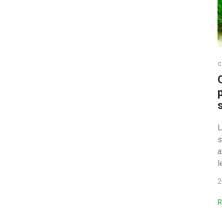
C
L
s
a
l
2
R