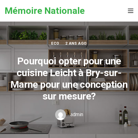
Skip to the content
Mémoire Nationale
Tog
ECO
2 ANS AGO
Pourquoi opter pour une
cuisine Leicht à Bry-sur-
Marne pour une conception
sur mesure?
admin