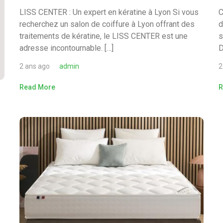
LISS CENTER : Un expert en kératine à Lyon Si vous
C
recherchez un salon de coiffure à Lyon offrant des
d
traitements de kératine, le LISS CENTER est une
s
adresse incontournable. […]
D
2 ans ago
admin
2
Read More
R