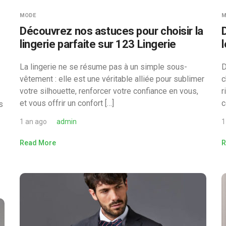
MODE
M
Découvrez nos astuces pour choisir la
lingerie parfaite sur 123 Lingerie
La lingerie ne se résume pas à un simple sous-
D
vêtement : elle est une véritable alliée pour sublimer
c
votre silhouette, renforcer votre confiance en vous,
r
et vous offrir un confort […]
c
s
1 an ago
admin
1
Read More
R