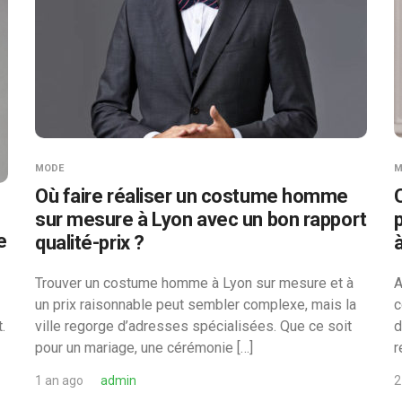
MODE
M
Où faire réaliser un costume homme
sur mesure à Lyon avec un bon rapport
e
qualité-prix ?
Trouver un costume homme à Lyon sur mesure et à
A
un prix raisonnable peut sembler complexe, mais la
c
.
ville regorge d’adresses spécialisées. Que ce soit
d
pour un mariage, une cérémonie […]
r
1 an ago
admin
2