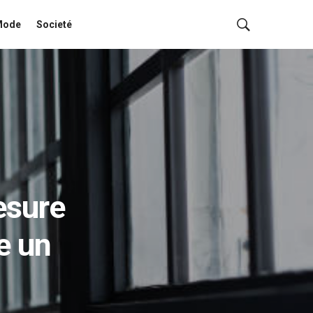
Mode
Societé
esure
re un