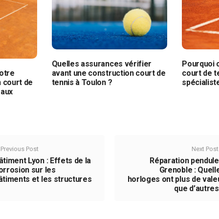
Quelles assurances vérifier
Pourquoi c
avant une construction court de
court de t
otre
tennis à Toulon ?
spécialist
n court de
 aux
Previous Post
Next Post
âtiment Lyon : Effets de la
Réparation pendule
orrosion sur les
Grenoble : Quell
âtiments et les structures
horloges ont plus de vale
que d’autres