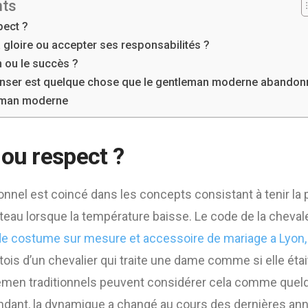
nts
pect ?
 gloire ou accepter ses responsabilités ?
n ou le succès ?
enser est quelque chose que le gentleman moderne abandon
leman moderne
 ou respect ?
onnel est coincé dans les concepts consistant à tenir l
anteau lorsque la température baisse. Le code de la cheval
de costume sur mesure et accessoire de mariage a Lyon,
is d’un chevalier qui traite une dame comme si elle éta
emen traditionnels peuvent considérer cela comme quelq
ndant, la dynamique a changé au cours des dernières ann