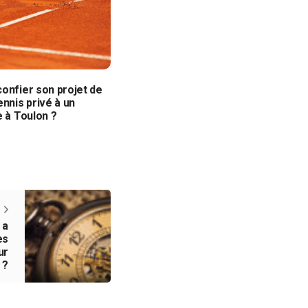
onfier son projet de
ennis privé à un
e à Toulon ?
 a
es
ur
 ?